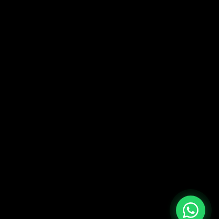
litikası
tikası
rtları