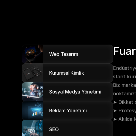
Fuar
Web Tasarım
Endüstriye
Kurumsal Kimlik
stant kur
Biz markan
Sosyal Medya Yönetimi
noktamız:
➤ Dikkat
Reklam Yönetimi
➤ Profes
➤ Akılda 
SEO