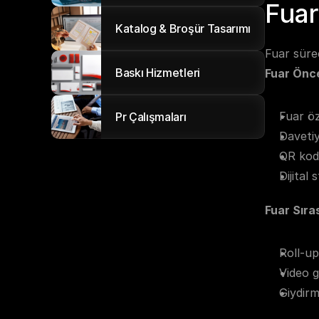
Fuar
Katalog & Broşür Tasarımı
Fuar süre
Baskı Hizmetleri
Fuar Önce
Fuar öz
Pr Çalışmaları
Davetiy
QR kodl
Dijital
Fuar Sıra
Roll-u
Video g
Giydirm