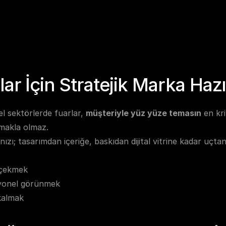
lar İçin Stratejik Marka Hazı
l sektörlerde fuarlar, 
müşteriyle yüz yüze temasın
 en kr
makla olmaz.
ızı; tasarımdan içeriğe, baskıdan dijital vitrine kadar uçta
 çekmek
yonel görünmek
kalmak