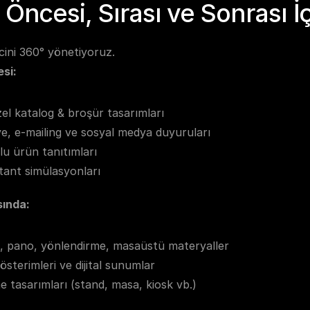
 Öncesi, Sırası ve Sonrası İ
cini 360° yönetiyoruz.
si:
el katalog & broşür tasarımları
e, e-mailing ve sosyal medya duyuruları
u ürün tanıtımları
 stant simülasyonları
sında:
p, pano, yönlendirme, masaüstü materyaller
österimleri ve dijital sunumlar
e tasarımları (stand, masa, kiosk vb.)